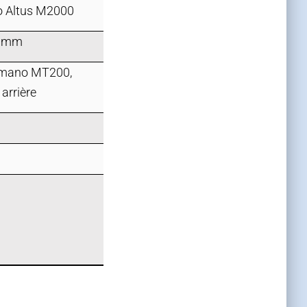
o Altus M2000
0 mm
imano MT200,
arrière