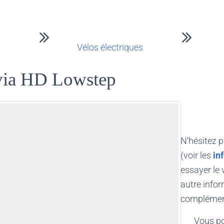
Vélos électriques
via HD Lowstep
N'hésitez pa
(voir les
in
essayer le 
autre info
complément
Vous p