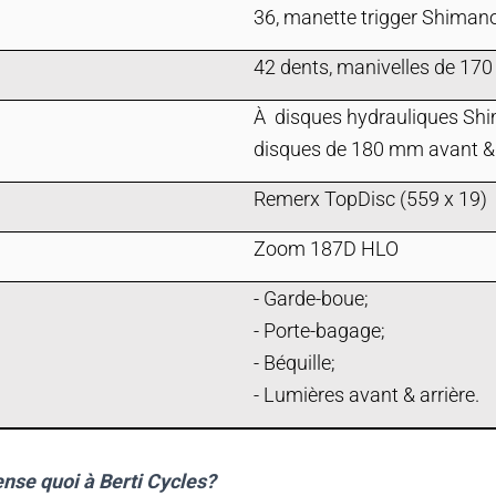
36, manette trigger Shiman
42 dents, manivelles de 17
À disques hydrauliques Sh
disques de 180 mm avant & 
Remerx TopDisc (559 x 19)
Zoom 187D HLO
- Garde-boue;
- Porte-bagage;
- Béquille;
- Lumières avant & arrière.
nse quoi à Berti Cycles?